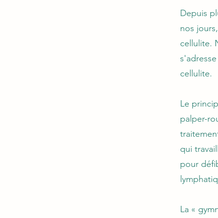
Depuis pl
nos jours,
cellulite
s'adresse
cellulite.
Le princi
palper-ro
traitemen
qui trava
pour défib
lymphatiq
La « gymn