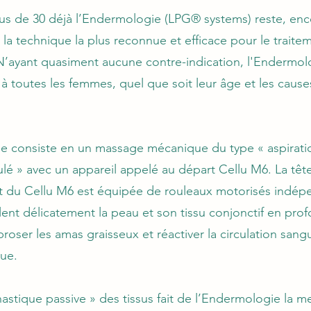
us de 30 déjà l’Endermologie (LPG® systems) reste, en
 la technique la plus reconnue et efficace pour le traite
. N’ayant quasiment aucune contre-indication, l'Endermol
 à toutes les femmes, quel que soit leur âge et les cause
pe consiste en un massage mécanique du type « aspirati
ulé » avec un appareil appelé au départ Cellu M6. La têt
t du Cellu M6 est équipée de rouleaux motorisés indép
illent délicatement la peau et son tissu conjonctif en pro
roser les amas graisseux et réactiver la circulation sang
ue.
astique passive » des tissus fait de l’Endermologie la me