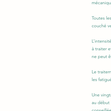
mécanique
Toutes les
couché ve
L’intensi
à traiter
ne peut ê
Le traite
les fatigu
Une vingt
au début 
conseillée