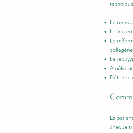
technique
Le remode
Le traitem
Le raffer
collagène 
La réoxyg
Améliorat
Détende e
Commen
La patien
chaque tra