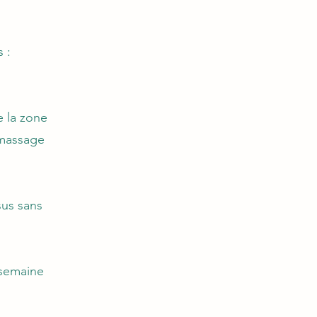
 :
e la zone
e massage
sus sans
 semaine