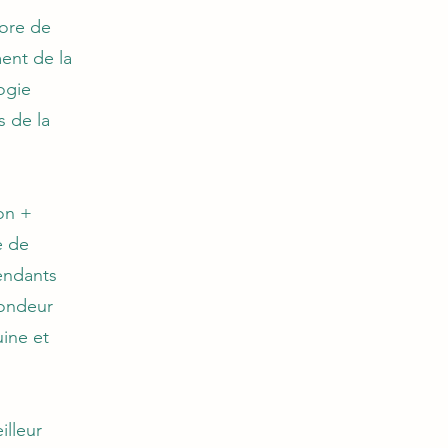
core de
ment de la
ogie
s de la
on +
e de
endants
fondeur
uine et
illeur